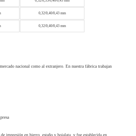
 mm
0,32/0,35/0,40/0,43 mm
m
0,32/0,40/0,43 mm
m
0,32/0,40/0,43 mm
ercado nacional como al extranjero. En nuestra fábrica trabajan 
mpresa
de impresión en hierro, estaño y hojalata, y fue establecida en 