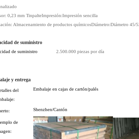
onalizado
sor: 0,23 mm Tinpalte
Impresión:
Impresión sencilla
cación: Almacenamiento de productos químicos
Diámetro:
Diámetro 45/
cidad de suministro
cidad de suministro
2.500.000 piezas por día
laje y entrega
Embalaje en cajas de cartón/palés
talles del
mbalaje:
Shenzhen/Cantón
erto:
jemplo de
magen: