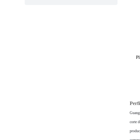
aerosol.
Pl
Perf
Guangd
corte d
product
comerci