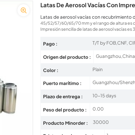
Latas De Aerosol Vacías Con Impre
Latas de aerosol vacías con recubrimiento 
45/52/57/60/65/70 mm y el rango de altura es 
Impresión sencilla de latas de aerosol vacías
es 
T/T by FOB,CNF, CI
Pago :
Guangzhou,Chin
Origen del producto :
Plain
Color :
Guangzhou/Shenzh
Puerto marítimo :
10-15 days
Plazo de entrega :
0.00
Peso del producto :
30000
Producto Minorder :