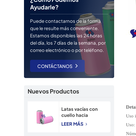
Ayudarle?
Puede contactarnos de la forma
que le resulte más conveniente.
Estamos disponibles las 24 horas
del día, los 7 días de la semana, por
correo electrónico o por teléfono.
CONTÁCTANOS
Nuevos Productos
Deta
Latas vacías con
cuello hacia
Uso i
adentro, lata
LEER MÁS
Uso:
recargable de 45
mm, lata de aerosol
Núme