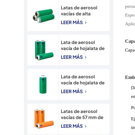
para nieve de 90 mm
pers
Latas de aerosol
vacías de alta
Espe
calidad, de 45*160
LEER MÁS
Apli
mm con cuello
estrecho,
directamente de
Capa
Lata de aerosol
fábrica.
vacía de hojalata de
Capa
alta presión de 52
LEER MÁS
mm con impresión
CMYK
Lata de aerosol
Emba
vacía de hojalata de
De
65 mm con cuello
LEER MÁS
estrecho e
e
impresión CMYK
Pu
Latas de aerosol
vacías de 57 mm de
E
diámetro para
LEER MÁS
i
insecticida en