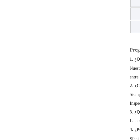
Preg
1. ¿Q
Nuest
entre
2. ¿C
Siemp
Inspe
3. ¿Q
Lata 
4. ¿P
Sihai