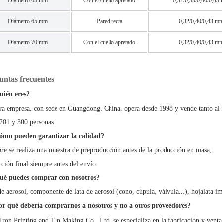
Diámetro 65 mm
Con el cuello apretado
0,32/0,35/0,40/0,43
Diámetro 65 mm
Pared recta
0,32/0,40/0,43 m
Diámetro 70 mm
Con el cuello apretado
0,32/0,40/0,43 m
untas frecuentes
uién eres?
ra empresa, con sede en Guangdong, China, opera desde 1998 y vende tanto al m
 201 y 300 personas.
ómo pueden garantizar la calidad?
re se realiza una muestra de preproducción antes de la producción en masa;
cción final siempre antes del envío.
ué puedes comprar con nosotros?
de aerosol, componente de lata de aerosol (cono, cúpula, válvula...), hojalata i
or qué debería comprarnos a nosotros y no a otros proveedores?
 Iron Printing and Tin Making Co., Ltd. se especializa en la fabricación y venta 