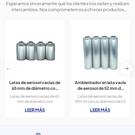
Esperamos sinceramente que los clientes nos visiten y realicen
intercambios. Nos comprometemos a ofrecer productos
personalizados para ayudar a los clientes a conquistar el
mercado y lograr una situación beneficiosa para ambas partes.
Latas de aerosol vacías de
Ambientador en lata vacía
65 mm de diámetro con
de aerosol de 52 mm de
impresión en colores
diámetro con impresión,
Latas de aerosol vacías de 65
Latas de aerosol vacías de
CMYK de 300 ml para
300 ml.
mm de diámetro con
300 ml con un diámetro de 52
pintura en aerosol.
impresión en colores CMYK de
mm y colores de impresión
LEER MÁS
LEER MÁS
400 ml para pintura en
OEM, utilizadas para
aerosol, 3 latas de 300 ml.
ambientadores.