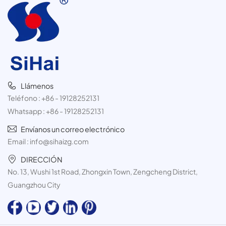
Llámenos
Teléfono :
+86 - 19128252131
Whatsapp :
+86 - 19128252131
Envíanos un correo electrónico
Email :
info@sihaizg.com
DIRECCIÓN
No. 13, Wushi 1st Road, Zhongxin Town, Zengcheng District,
Guangzhou City