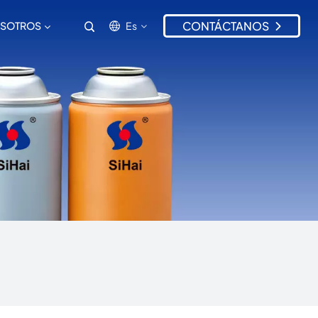
CONTÁCTANOS
Es
OSOTROS
en
ru
es
pt
zh-CN