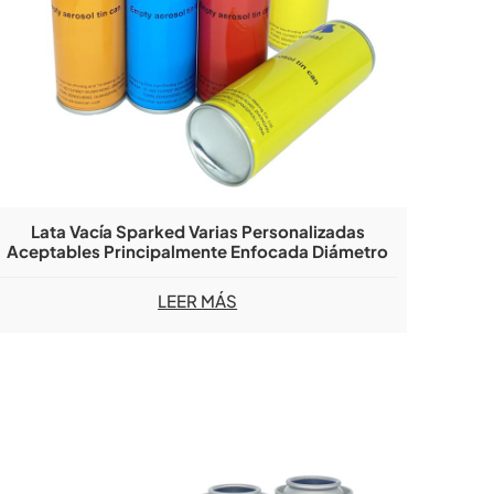
Lata Vacía Sparked Varias Personalizadas
Aceptables Principalmente Enfocada Diámetro
45/52/65/57 Mm 2024 Lata De Aerosol
LEER MÁS