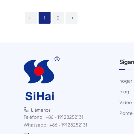
1
2
Síga
hogar
blog
Video
Llámenos
Ponte 
Teléfono :
+86 - 19128252131
Whatsapp :
+86 - 19128252131