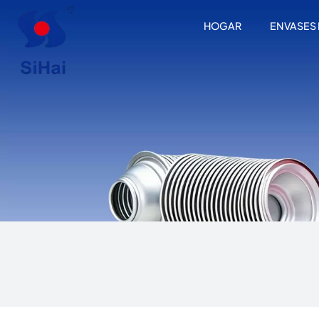
HOGAR
ENVASES
Latas de aerosol con cuello estrecho