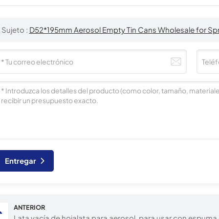
Sujeto :
D52*195mm Aerosol Empty Tin Cans Wholesale for Spr
Entregar
ANTERIOR
Lata vacía de hojalata para aerosol, para usar con espuma d