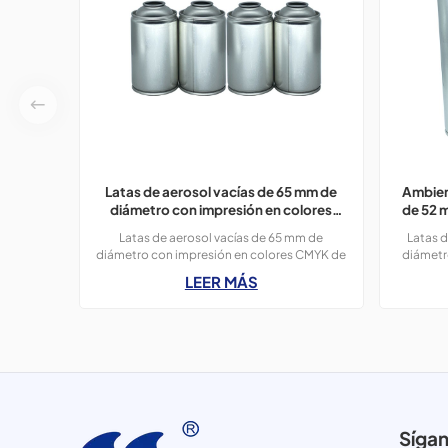
Latas de aerosol vacías de 65 mm de
Ambien
diámetro con impresión en colores
de 52 
CMYK de 300 ml para pintura en
Latas de aerosol vacías de 65 mm de
Latas d
aerosol.
diámetro con impresión en colores CMYK de
diámetr
400 ml para pintura en aerosol, 3 latas de
OEM, 
LEER MÁS
300 ml.
Síga