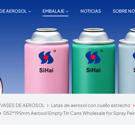
 DE AEROSOL
EMBALAJE
NOTICIAS
SOBRE N
VASES DE AEROSOL
Latas de aerosol con cuello estrecho
D52*195mm Aerosol Empty Tin Cans Wholesale for Spray Pai