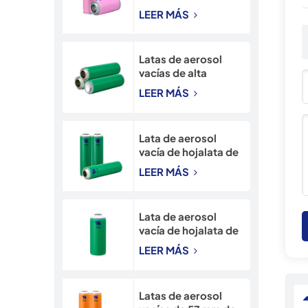
adentro, lata
LEER MÁS
recargable de 45
mm, lata de aerosol
para nieve de 90 mm
Latas de aerosol
vacías de alta
calidad, de 45*160
LEER MÁS
mm con cuello
estrecho,
directamente de
Lata de aerosol
fábrica.
vacía de hojalata de
alta presión de 52
LEER MÁS
mm con impresión
CMYK
Lata de aerosol
vacía de hojalata de
65 mm con cuello
LEER MÁS
estrecho e
impresión CMYK
Latas de aerosol