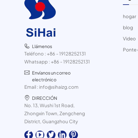
hogar
blog
Video
Llámenos
Ponte 
Teléfono :
+86 - 19128252131
Whatsapp :
+86 - 19128252131
Envíanos un correo
electrónico
Email :
info@sihaizg.com
DIRECCIÓN
No. 13, Wushi 1st Road,
Zhongxin Town, Zengcheng
District, Guangzhou City