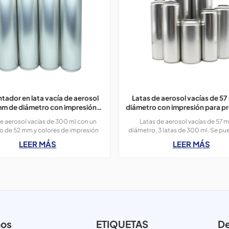
tador en lata vacía de aerosol
Latas de aerosol vacías de 5
mm de diámetro con impresión,
diámetro con impresión para p
300 ml.
de limpieza.
e aerosol vacías de 300 ml con un
Latas de aerosol vacías de 57 
o de 52 mm y colores de impresión
diámetro, 3 latas de 300 ml. Se pu
utilizadas para ambientadores.
para productos de limpieza, ambie
LEER MÁS
LEER MÁS
insecticidas, etc.
nos
ETIQUETAS
De