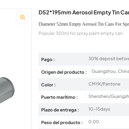
D52*195mm Aerosol Empty Tin Can
Diameter 52mm Empty Aerosol Tin Cans For Spr
Popular 350ml for spray paint empty can.
30% deposit before
Pago :
Guangzhou, Chin
Origen del producto :
CMYK/Pantone
Color :
Shenzhen/Guangzh
Puerto marítimo :
10-15days
Plazo de entrega :
0.00
Peso del producto :