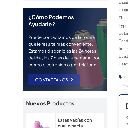
Diam
Heig
¿Cómo Podemos
Thic
Ayudarle?
Type
Colo
Puede contactarnos de la forma
Coati
que le resulte más conveniente.
Inner
Estamos disponibles las 24 horas
Burs
del día, los 7 días de la semana, por
Defo
correo electrónico o por teléfono.
E
CONTÁCTANOS
Par
Nuevos Productos
S
Latas vacías con
r
cuello hacia