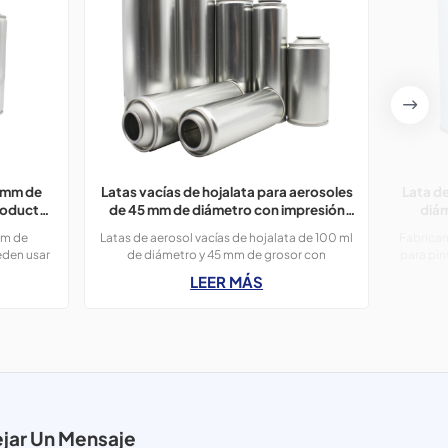
7 mm de
Latas vacías de hojalata para aerosoles
Lata de
roductos
de 45 mm de diámetro con impresión
diám
para fiestas.
mm de
Latas de aerosol vacías de hojalata de 100 ml
Fabrican
eden usar
de diámetro y 45 mm de grosor con
para pin
ntadores,
impresión, utilizadas para productos de
LEER MÁS
fiesta.
jar Un Mensaje