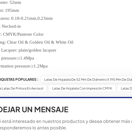
eter: 52mm
ht: 195mm
kness: 0.18-0.21mm,0.23mm
: Necked-in
r: CMYK/Pantone Color
ng: Clear Oil & Golden Oil & White Oil
 Lacquer: plain/golden lacquer
t pressure:≥1.4Mpa
rmation pressure:≥1.2Mpa
TIQUETAS POPULARES :
Latas De Hojalata De 52 Mm De Diámetro X 195 Mm De Di
a Latas De Pintura En Aerosol
Latas De Hojalata Con Impresión CMYK
Latas 
DEJAR UN MENSAJE
i está interesado en nuestros productos y desea obtener más de
esponderemos lo antes posible.